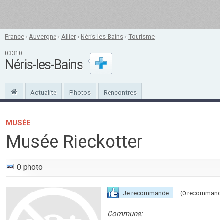
France
›
Auvergne
›
Allier
›
Néris-les-Bains
›
Tourisme
03310
Néris-les-Bains
Actualité
Photos
Rencontres
MUSÉE
Musée Rieckotter
0 photo
Je recommande
(0 recommand
Commune: