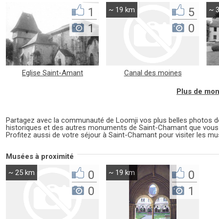
1
~ 19 km
5
~ 
1
0
Eglise Saint-Amant
Canal des moines
d'Obazine
Plus de mon
Partagez avec la communauté de Loomji vos plus belles photos
historiques et des autres monuments de Saint-Chamant que vous
Profitez aussi de votre séjour à Saint-Chamant pour visiter les mu
Musées à proximité
~ 25 km
0
~ 19 km
0
0
1