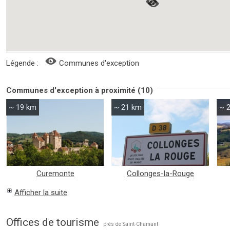
Légende :
Communes d'exception
Communes d'exception à proximité (10)
~ 19 km
~ 21 km
~ 
Curemonte
Collonges-la-Rouge
Afficher la suite
Offices de tourisme
près de Saint-Chamant