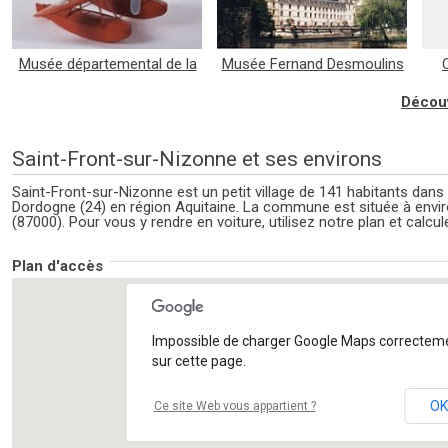
Musée départemental de la
Musée Fernand Desmoulins
Poupée et du Jouet
Découv
Saint-Front-sur-Nizonne et ses environs
Saint-Front-sur-Nizonne est un petit village de 141 habitants dans
Dordogne (24) en région Aquitaine. La commune est située à envi
(87000). Pour vous y rendre en voiture, utilisez notre plan et calcule
Plan d'accès
Impossible de charger Google Maps correctem
sur cette page.
OK
Ce site Web vous appartient ?