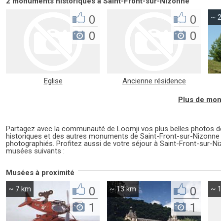
2 monuments historiques à Saint-Front-sur-Nizonne
0
0
~ 
0
0
Eglise
Ancienne résidence
médiévale dite du ...
Plus de mon
Partagez avec la communauté de Loomji vos plus belles photos
historiques et des autres monuments de Saint-Front-sur-Nizonne
photographiés. Profitez aussi de votre séjour à Saint-Front-sur-Ni
musées suivants :
Musées à proximité
~ 7 km
0
~ 13 km
0
~ 
1
1