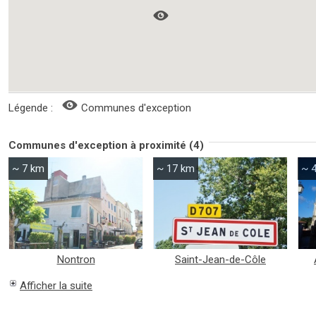
Légende :
Communes d'exception
Communes d'exception à proximité (4)
~ 7 km
~ 17 km
~ 
Nontron
Saint-Jean-de-Côle
Afficher la suite