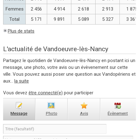
Femmes
2 456
4 914
2 618
2 913
1 875
Total
5 171
9 891
5 089
5 327
3 361
Plus de stats
L'actualité de Vandoeuvre-lès-Nancy
Partagez le quotidien de Vandoeuvre-lès-Nancy en postant ici un
message, une photo, votre avis ou un évèvenement sur cette
ville. Vous pouvez aussi poser une question aux Vandopériens et
aux...
la suite
Vous devez
être connecté(e)
pour participer
Message
Photo
Avis
Évènement