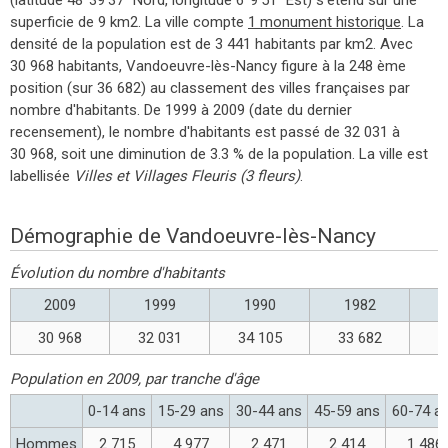
superficie de 9 km2. La ville compte
1 monument historique
. La
densité de la population est de 3 441 habitants par km2. Avec
30 968 habitants, Vandoeuvre-lès-Nancy figure à la 248 ème
position (sur 36 682) au classement des villes françaises par
nombre d'habitants. De 1999 à 2009 (date du dernier
recensement), le nombre d'habitants est passé de 32 031 à
30 968, soit une diminution de 3.3 % de la population. La ville est
labellisée
Villes et Villages Fleuris (3 fleurs)
.
Démographie de Vandoeuvre-lès-Nancy
Évolution du nombre d'habitants
2009
1999
1990
1982
30 968
32 031
34 105
33 682
3
Population en 2009, par tranche d'âge
0-14 ans
15-29 ans
30-44 ans
45-59 ans
60-74 a
Hommes
2 715
4 977
2 471
2 414
1 486