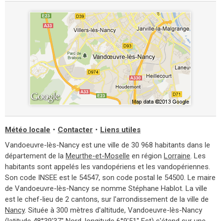
Météo locale
•
Contacter
•
Liens utiles
Vandoeuvre-lès-Nancy est une ville de 30 968 habitants dans le
département de la
Meurthe-et-Moselle
en région
Lorraine
. Les
habitants sont appelés les vandopériens et les vandopériennes.
Son code INSEE est le 54547, son code postal le 54500. Le maire
de Vandoeuvre-lès-Nancy se nomme Stéphane Hablot. La ville
est le chef-lieu de 2 cantons, sur l'arrondissement de la ville de
Nancy
. Située à 300 mètres d'altitude, Vandoeuvre-lès-Nancy
(latitude 48°39'37'' Nord, longitude 6°9'51'' Est) s'étend sur une