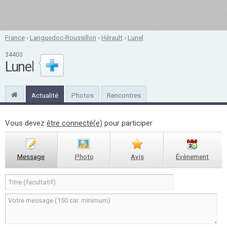
France
›
Languedoc-Roussillon
›
Hérault
›
Lunel
34400
Lunel
Actualité
Photos
Rencontres
Vous devez
être connecté(e)
pour participer
Message
Photo
Avis
Évènement