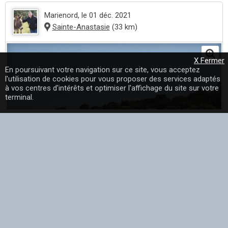
Marienord
, le 01 déc. 2021
Sainte-Anastasie
(33 km)
X Fermer
En poursuivant votre navigation sur ce site, vous acceptez
l'utilisation de cookies pour vous proposer des services adaptés
à vos centres d'intérêts et optimiser l'affichage du site sur votre
terminal.
Le village - une photo de Sainte-Anastasie dans le
département du Gard (30) partagée par marienord dans la
catégorie Paysage et monuments...
En savoir plus
Marienord
, le 01 déc. 2021
Sainte-Anastasie
(33 km)